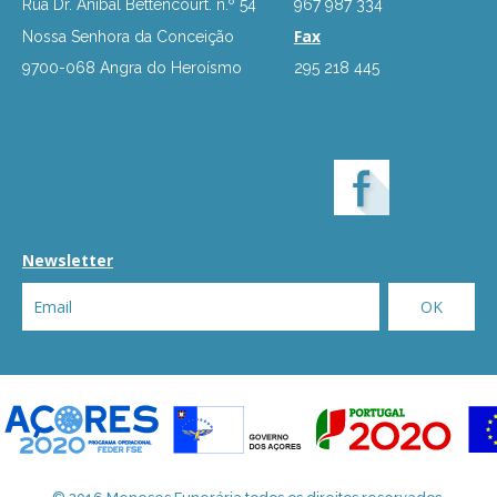
Rua Dr. Aníbal Bettencourt. n.º 54
967 987 334
Fax
Nossa Senhora da Conceição
9700-068 Angra do Heroísmo
295 218 445
Newsletter
OK