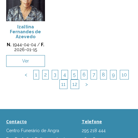
Izaltina
Fernandes de
Azevedo
N.
1944-04-04 /
F.
2026-01-15
Ver
<
1
2
3
4
5
6
7
8
9
10
11
12
>
Contacto
Telefone
Centro Funerário de Angra
295 218 444