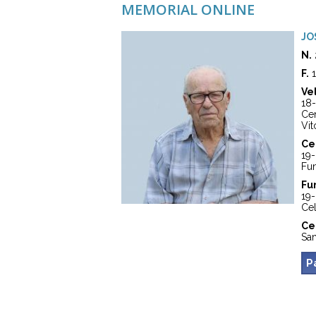
MEMORIAL ONLINE
JO
N.
F.
1
Vel
18
Cen
Vit
Ce
19
Fun
Fu
19-
Cel
Ce
San
P