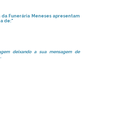
s da Funerária Meneses apresentam
a de:"
nagem deixando a sua mensagem de
.