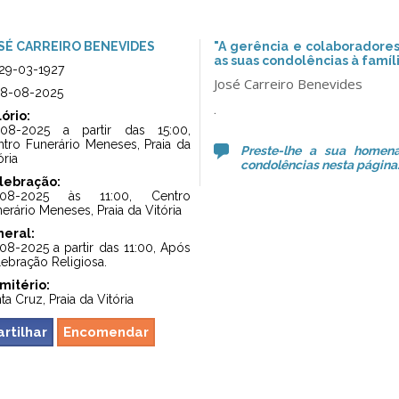
SÉ CARREIRO BENEVIDES
"A gerência e colaboradore
as suas condolências à famíli
29-03-1927
José Carreiro Benevides
8-08-2025
.
ório:
-08-2025 a partir das 15:00,
tro Funerário Meneses, Praia da
Preste-lhe a sua home
ória
condolências nesta página.
lebração:
-08-2025 às 11:00, Centro
erário Meneses, Praia da Vitória
neral:
08-2025 a partir das 11:00, Após
ebração Religiosa.
mitério:
ta Cruz, Praia da Vitória
artilhar
Encomendar